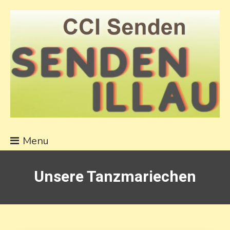
Skip
to
content
CCI Senden
Senden Illau
Menu
Unsere Tanzmariechen