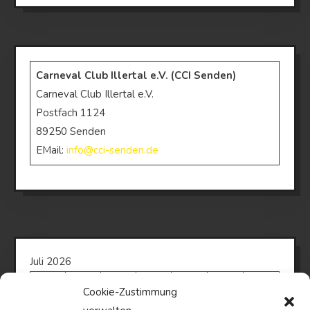
Carneval Club Illertal e.V. (CCI Senden)
Carneval Club Illertal e.V.
Postfach 1124
89250 Senden
EMail:
info@cci-senden.de
Juli 2026
M
D
M
D
F
S
S
Cookie-Zustimmung
1
2
3
4
5