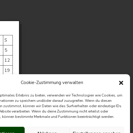
S
5
1
12
8
19
5
26
Cookie-Zustimmung verwalten
optimales Erlebnis zu bieten, verwenden wir Technologien wie Cookies, um
mationen zu speichern und/oder darauf zuzugreifen. Wenn du diesen
n zustimmst, können wir Daten wie das Surfverhalten oder eindeutige IDs
Website verarbeiten. Wenn du deine Zustimmung nicht erteilst oder
t, können bestimmte Merkmale und Funktionen beeinträchtigt werden.