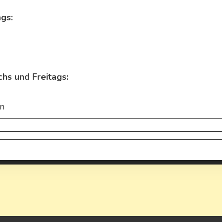
ags:
chs und Freitags:
en