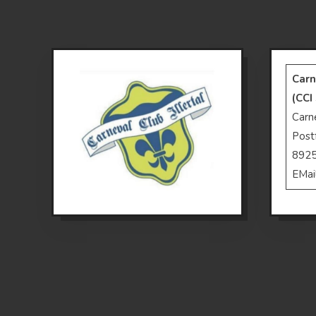
Carn
(CCI
Carne
Post
892
EMai