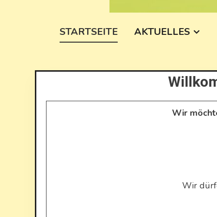
CCI Senden
Senden Illau
STARTSEITE
AKTUELLES
Willko
Wir möchte
Wir dürf