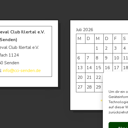
Juli 2026
eval Club Illertal e.V.
M
D
M
D
F
S
 Senden)
val Club Illertal e.V.
1
2
3
4
fach 1124
6
7
8
9
10
1
50 Senden
13
14
15
16
17
1
l:
info@cci-senden.de
20
21
22
23
24
2
27
28
29
30
31
Um dir ein 
Geräteinfor
« Okt.
Technologie
auf dieser 
zurückziehs