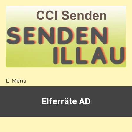
Skip
to
content
CCI Senden
Senden Illau
Menu
Elferräte AD